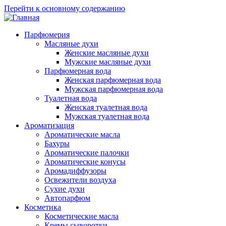
Перейти к основному содержанию
Парфюмерия
Масляные духи
Женские масляные духи
Мужские масляные духи
Парфюмерная вода
Женская парфюмерная вода
Мужская парфюмерная вода
Туалетная вода
Женская туалетная вода
Мужская туалетная вода
Ароматизация
Ароматические масла
Бахуры
Ароматические палочки
Ароматические конусы
Аромадиффузоры
Освежители воздуха
Сухие духи
Автопарфюм
Косметика
Косметические масла
Кремы сыворотки