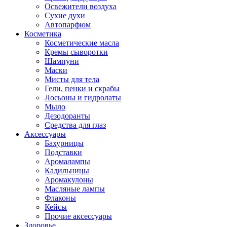
Освежители воздуха
Сухие духи
Автопарфюм
Косметика
Косметические масла
Кремы сыворотки
Шампуни
Маски
Мисты для тела
Гели, пенки и скрабы
Лосьоны и гидролаты
Мыло
Дезодоранты
Средства для глаз
Аксессуары
Бахурницы
Подставки
Аромалампы
Кадильницы
Аромакулоны
Масляные лампы
Флаконы
Кейсы
Прочие аксессуары
Здоровье