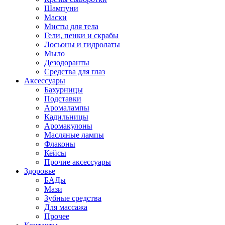
Шампуни
Маски
Мисты для тела
Гели, пенки и скрабы
Лосьоны и гидролаты
Мыло
Дезодоранты
Средства для глаз
Аксессуары
Бахурницы
Подставки
Аромалампы
Кадильницы
Аромакулоны
Масляные лампы
Флаконы
Кейсы
Прочие аксессуары
Здоровье
БАДы
Мази
Зубные средства
Для массажа
Прочее