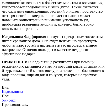
символически возносит к божествам молитвы и восхваления,
умиротворяет вредоносных и злых духов. Также считается,
что сжигание определенных растений очищает пространство
от загрязнений и скверны и очищает сознание: может
повышать концентрацию внимания, успокаивать ум,
пробуждать различные эмоции и, конечно, благотворно
влиять на настроение.
Кадильница Фарфоровая
послужит прекрасным элементом
интерьера вашего дома. Она будет неизменно пробуждать
любопытство гостей и настраивать вас на созерцательное
настроение. Отлично подходит в качестве недорогого и
эффектного подарка.
ПРИМЕНЕНИЕ:
Кадильница разжигается при помощи
раскаленного кальянного угля, на который кладется ладан или
бахур, также в ней можно воскуривать тлеющие благовония в
виде порошка, пирамидок и конусов, которые не требуют
угля.
Вид:
Кадильницы
Пол:
Унисекс
Производитель: