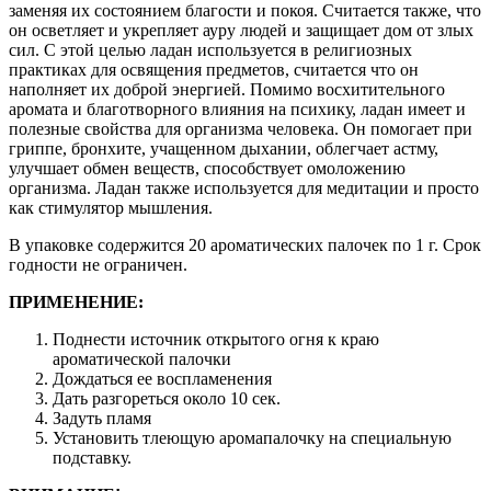
заменяя их состоянием благости и покоя. Считается также, что
он осветляет и укрепляет ауру людей и защищает дом от злых
сил. С этой целью ладан используется в религиозных
практиках для освящения предметов, считается что он
наполняет их доброй энергией. Помимо восхитительного
аромата и благотворного влияния на психику, ладан имеет и
полезные свойства для организма человека. Он помогает при
гриппе, бронхите, учащенном дыхании, облегчает астму,
улучшает обмен веществ, способствует омоложению
организма. Ладан также используется для медитации и просто
как стимулятор мышления.
В упаковке содержится 20 ароматических палочек по 1 г. Срок
годности не ограничен.
ПРИМЕНЕНИЕ:
Поднести источник открытого огня к краю
ароматической палочки
Дождаться ее воспламенения
Дать разгореться около 10 сек.
Задуть пламя
Установить тлеющую аромапалочку на специальную
подставку.