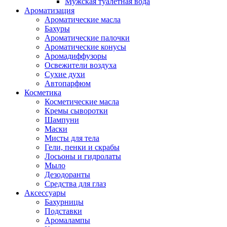
Мужская туалетная вода
Ароматизация
Ароматические масла
Бахуры
Ароматические палочки
Ароматические конусы
Аромадиффузоры
Освежители воздуха
Сухие духи
Автопарфюм
Косметика
Косметические масла
Кремы сыворотки
Шампуни
Маски
Мисты для тела
Гели, пенки и скрабы
Лосьоны и гидролаты
Мыло
Дезодоранты
Средства для глаз
Аксессуары
Бахурницы
Подставки
Аромалампы