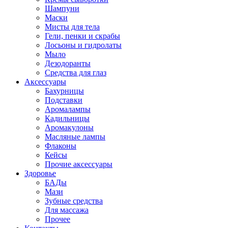
Шампуни
Маски
Мисты для тела
Гели, пенки и скрабы
Лосьоны и гидролаты
Мыло
Дезодоранты
Средства для глаз
Аксессуары
Бахурницы
Подставки
Аромалампы
Кадильницы
Аромакулоны
Масляные лампы
Флаконы
Кейсы
Прочие аксессуары
Здоровье
БАДы
Мази
Зубные средства
Для массажа
Прочее