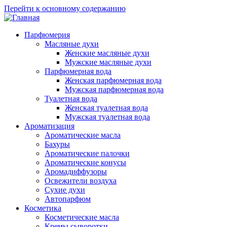
Перейти к основному содержанию
Парфюмерия
Масляные духи
Женские масляные духи
Мужские масляные духи
Парфюмерная вода
Женская парфюмерная вода
Мужская парфюмерная вода
Туалетная вода
Женская туалетная вода
Мужская туалетная вода
Ароматизация
Ароматические масла
Бахуры
Ароматические палочки
Ароматические конусы
Аромадиффузоры
Освежители воздуха
Сухие духи
Автопарфюм
Косметика
Косметические масла
Кремы сыворотки