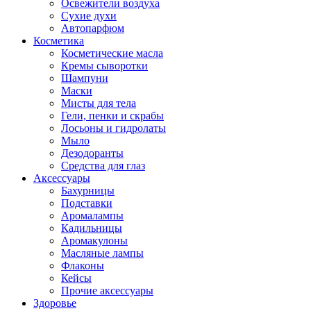
Освежители воздуха
Сухие духи
Автопарфюм
Косметика
Косметические масла
Кремы сыворотки
Шампуни
Маски
Мисты для тела
Гели, пенки и скрабы
Лосьоны и гидролаты
Мыло
Дезодоранты
Средства для глаз
Аксессуары
Бахурницы
Подставки
Аромалампы
Кадильницы
Аромакулоны
Масляные лампы
Флаконы
Кейсы
Прочие аксессуары
Здоровье