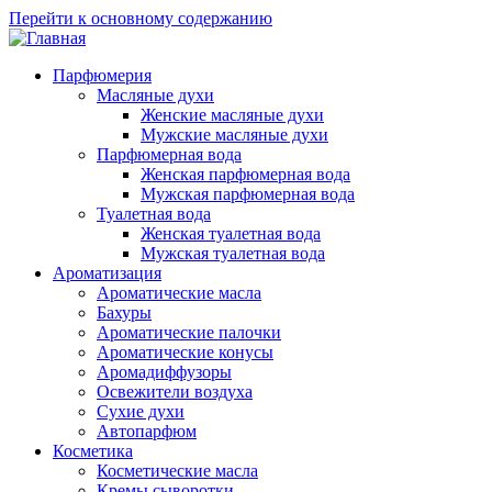
Перейти к основному содержанию
Парфюмерия
Масляные духи
Женские масляные духи
Мужские масляные духи
Парфюмерная вода
Женская парфюмерная вода
Мужская парфюмерная вода
Туалетная вода
Женская туалетная вода
Мужская туалетная вода
Ароматизация
Ароматические масла
Бахуры
Ароматические палочки
Ароматические конусы
Аромадиффузоры
Освежители воздуха
Сухие духи
Автопарфюм
Косметика
Косметические масла
Кремы сыворотки