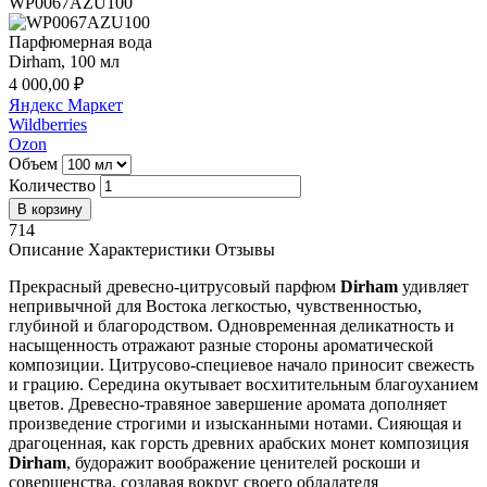
WP0067AZU100
Парфюмерная вода
Dirham, 100 мл
4 000,00 ₽
Яндекс Маркет
Wildberries
Ozon
Объем
Количество
714
Описание
Характеристики
Отзывы
Прекрасный древесно-цитрусовый парфюм
Dirham
удивляет
непривычной для Востока легкостью, чувственностью,
глубиной и благородством. Одновременная деликатность и
насыщенность отражают разные стороны ароматической
композиции. Цитрусово-специевое начало приносит свежесть
и грацию. Середина окутывает восхитительным благоуханием
цветов. Древесно-травяное завершение аромата дополняет
произведение строгими и изысканными нотами. Сияющая и
драгоценная, как горсть древних арабских монет композиция
Dirham
, будоражит воображение ценителей роскоши и
совершенства, создавая вокруг своего обладателя