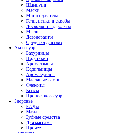
Шампуни
Маски
Мисты для тела
Гели, пенки и скрабы
Лосьоны и гидролаты
Мыло
Дезодоранты
Средства для глаз
Аксессуары
Бахурницы
Подставки
Аромалампы
Кадильницы
Аромакулоны
Масляные лампы
Флаконы
Кейсы
Прочие аксессуары
Здоровье
БАДы
Мази
Зубные средства
Для массажа
Прочее