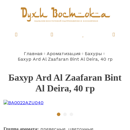
Перейти
к
основному
содержанию
Главная
Ароматизация
Бахуры
Строка
Бахур Ard Al Zaafaran Bint Al Deira, 40 гр
навигации
Бахур Ard Al Zaafaran Bint
Al Deira, 40 гр
Назад
Вперёд
древесные
цветочные
Группа аромата: