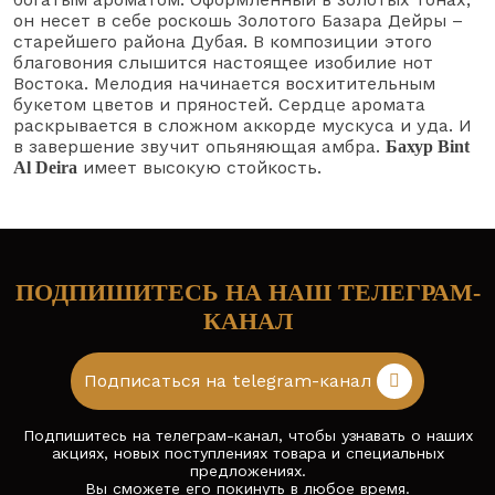
он несет в себе роскошь Золотого Базара Дейры –
старейшего района Дубая. В композиции этого
благовония слышится настоящее изобилие нот
Востока. Мелодия начинается восхитительным
букетом цветов и пряностей. Сердце аромата
раскрывается в сложном аккорде мускуса и уда. И
в завершение звучит опьяняющая амбра.
Бахур Bint
имеет высокую стойкость.
Al Deira
ПОДПИШИТЕСЬ НА НАШ ТЕЛЕГРАМ-
КАНАЛ
Подписаться на telegram-канал
Подпишитесь на телеграм-канал, чтобы узнавать о наших
акциях, новых поступлениях товара и специальных
предложениях.
Вы сможете его покинуть в любое время.