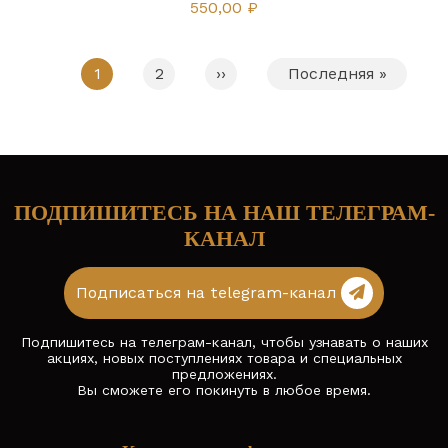
550,00 ₽
Страница
1
Страница
2
Следующая
››
Последняя
Последняя »
Нумерация
страница
страница
страниц
ПОДПИШИТЕСЬ НА НАШ ТЕЛЕГРАМ-
КАНАЛ
Подписаться на telegram-канал
Подпишитесь на телеграм-канал, чтобы узнавать о наших
акциях, новых поступлениях товара и специальных
предложениях.
Вы сможете его покинуть в любое время.