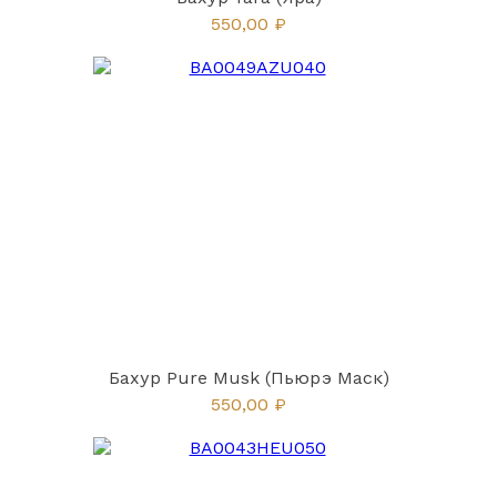
его нагрева, начинает источать стойкие приятные
550,00 ₽
благовония.
Где купить бахур?
Многим пользователям интернета уже знаком
московский магазин «Духи Востока». Они уже точно
знают, где купить бахур. Именно там, прочитав
отзывы других заказчиков и просмотрев фото
предлагаемых товаров и ароматов, вы сможете
заказать его с доставкой домой или забрать на
складе магазина. Выбирайте бахур, поджигайте его,
как только захотите улучшить настроение,
пригласить друзей на чаепитие, или устроить
романтическое свидание.
Бахур Pure Musk (Пьюрэ Маск)
550,00 ₽