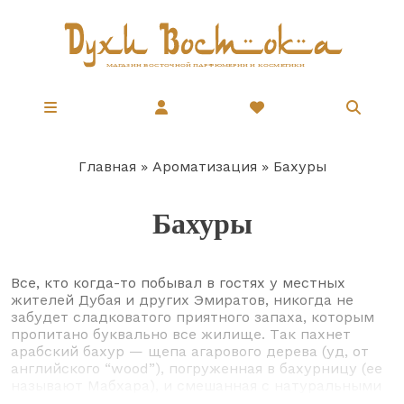
Перейти
к
основному
содержанию
Главная
Ароматизация
Бахуры
Строка
навигации
Бахуры
Все, кто когда-то побывал в гостях у местных
жителей Дубая и других Эмиратов, никогда не
забудет сладковатого приятного запаха, которым
пропитано буквально все жилище. Так пахнет
арабский бахур — щепа агарового дерева (уд, от
английского “wood”), погруженная в бахурницу (ее
называют Мабхара), и смешанная с натуральными
ингредиентами, такими как смола, эфирные масла