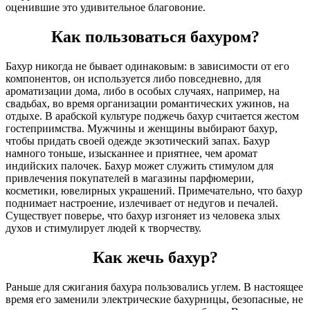
оценившие это удивительное благовоние.
Как пользоваться бахуром?
Бахур никогда не бывает одинаковым: в зависимости от его
компонентов, он используется либо повседневно, для
ароматизации дома, либо в особых случаях, например, на
свадьбах, во время организации романтических ужинов, на
отдыхе. В арабской культуре поджечь бахур считается жестом
гостеприимства. Мужчины и женщины выбирают бахур,
чтобы придать своей одежде экзотический запах. Бахур
намного тоньше, изысканнее и приятнее, чем аромат
индийских палочек. Бахур может служить стимулом для
привлечения покупателей в магазины парфюмерии,
косметики, ювелирных украшений. Примечательно, что бахур
поднимает настроение, излечивает от недугов и печалей.
Существует поверье, что бахур изгоняет из человека злых
духов и стимулирует людей к творчеству.
Как жечь бахур?
Раньше для сжигания бахура пользовались углем. В настоящее
время его заменили электрические бахурницы, безопасные, не