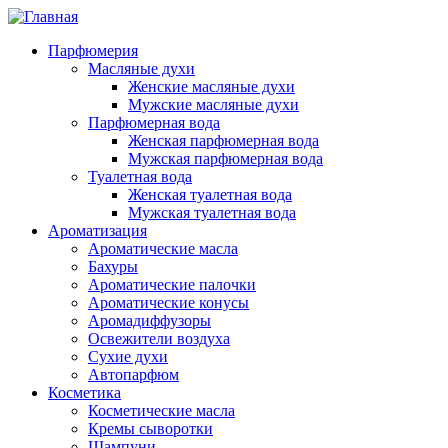
Перейти
к
Парфюмерия
основному
Масляные духи
содержанию
Женские масляные духи
Мужские масляные духи
Парфюмерная вода
Женская парфюмерная вода
Мужская парфюмерная вода
Туалетная вода
Женская туалетная вода
Мужская туалетная вода
Ароматизация
Ароматические масла
Бахуры
Ароматические палочки
Ароматические конусы
Аромадиффузоры
Освежители воздуха
Сухие духи
Автопарфюм
Косметика
Косметические масла
Кремы сыворотки
Шампуни