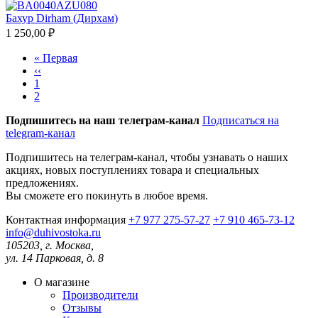
Бахур Dirham (Дирхам)
1 250,00 ₽
Первая
« Первая
страница
Предыдущая
‹‹
Нумерация
страница
Страница
1
страниц
Страница
2
Подпишитесь на наш телеграм-канал
Подписаться на
telegram-канал
Подпишитесь на телеграм-канал, чтобы узнавать о наших
акциях, новых поступлениях товара и специальных
предложениях.
Вы сможете его покинуть в любое время.
Контактная информация
+7 977 275-57-27
+7 910 465-73-12
info@duhivostoka.ru
105203, г. Москва,
ул. 14 Парковая, д. 8
О магазине
Производители
Отзывы