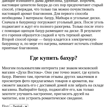
дающие излишнего дыма древесины, удобные. Впрочем,
настоящие ценители бахура до сих пор предпочитают старый
способ, утверждая, что только так можно почувствовать
настоящий аромат благовония. Для первого способа
необходимы 3 материала: бахур, Мабхара и угольные диски.
Сначала в бахурницу погружают угольный диск. После уголь
поджигают и ждут его полного разогрева. Только после этого
с помощью щипцов бахур размещают на диске. В результате
его горения образуется сладкий и чуть терпкий аромат.
Второй способ проще — бахур кладется в электрическую
бахурницу и, по мере его нагрева, начинает источать стойкие
приятные благовония.
Где купить бахур?
Многим пользователям интернета уже знаком московский
магазин «Духи Востока». Они уже точно знают, где купить
бахур. Именно там, прочитав отзывы других заказчиков и
просмотрев фото предлагаемых товаров и ароматов, вы
сможете заказать его с доставкой домой или забрать на складе
магазина. Выбирайте бахур, поджигайте его, как только
захотите улучшить настроение, пригласить друзей на
чаепитие, или устроить романтическое свидание.
Пол