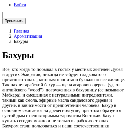
Войти
Главная
Ароматизация
Строка
Бахуры
навигации
Бахуры
Все, кто когда-то побывал в гостях у местных жителей Дубая
и других Эмиратов, никогда не забудет сладковатого
приятного запаха, которым пропитано буквально все жилище.
Так пахнет арабский бахур — щепа агарового дерева (уд, от
английского “wood”), погруженная в бахурницу (ее называют
Мабхара), и смешанная с натуральными ингредиентами,
такими как смола, эфирные масла сандалового дерева и
другие, в зависимости от предпочтений человека. Бахур в
основном сжигается на древесном угле; при этом образуется
густой дым с неповторимым «ароматом Востока». Бахур
купить сегодня можно и не только в арабских странах.
Бахуром стали пользоваться и наши соотечественники,