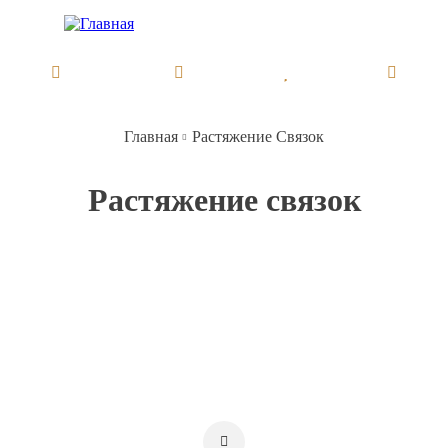
Перейти
к
основному
содержанию
Главная
Растяжение Связок
Строка
навигации
Растяжение связок