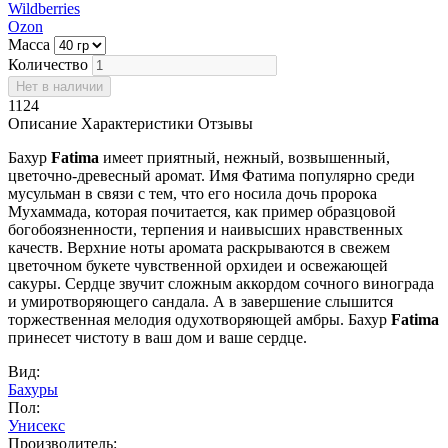
Wildberries
Ozon
Масса
Количество
1124
Описание
Характеристики
Отзывы
Бахур
Fatima
имеет приятный, нежный, возвышенный,
цветочно-древесный аромат. Имя Фатима популярно среди
мусульман в связи с тем, что его носила дочь пророка
Мухаммада, которая почитается, как пример образцовой
богобоязненности, терпения и наивысших нравственных
качеств. Верхние ноты аромата раскрываются в свежем
цветочном букете чувственной орхидеи и освежающей
сакуры. Сердце звучит сложным аккордом сочного винограда
и умиротворяющего сандала. А в завершение слышится
торжественная мелодия одухотворяющей амбры. Бахур
Fatima
принесет чистоту в ваш дом и ваше сердце.
Вид:
Бахуры
Пол:
Унисекс
Производитель: