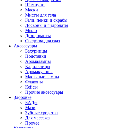
Шампуни
Маски
Мисты для тела
Гели, пенки и скрабы
Лосьоны и гидролаты
Мыло
Дезодоранты
Средства для глаз
Аксессуары
Бахурницы
Подставки
Аромалампы
Кадильницы
Аромакулоны
Масляные лампы
Флаконы
Кейсы
Прочие аксессуары
Здоровье
БАДы
Мази
Зубные средства
Для массажа
Прочее