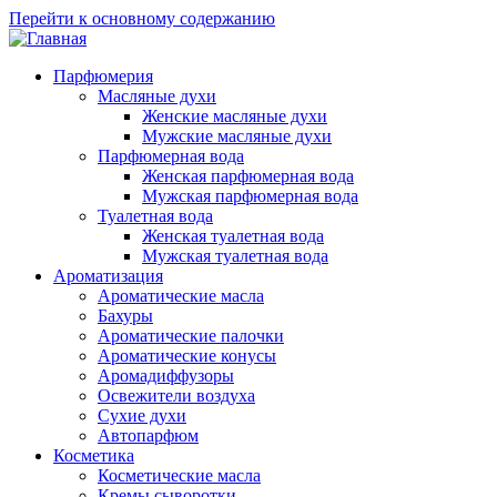
Перейти к основному содержанию
Парфюмерия
Масляные духи
Женские масляные духи
Мужские масляные духи
Парфюмерная вода
Женская парфюмерная вода
Мужская парфюмерная вода
Туалетная вода
Женская туалетная вода
Мужская туалетная вода
Ароматизация
Ароматические масла
Бахуры
Ароматические палочки
Ароматические конусы
Аромадиффузоры
Освежители воздуха
Сухие духи
Автопарфюм
Косметика
Косметические масла
Кремы сыворотки