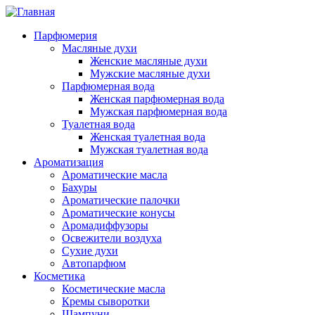
Перейти
к
Парфюмерия
основному
Масляные духи
содержанию
Женские масляные духи
Мужские масляные духи
Парфюмерная вода
Женская парфюмерная вода
Мужская парфюмерная вода
Туалетная вода
Женская туалетная вода
Мужская туалетная вода
Ароматизация
Ароматические масла
Бахуры
Ароматические палочки
Ароматические конусы
Аромадиффузоры
Освежители воздуха
Сухие духи
Автопарфюм
Косметика
Косметические масла
Кремы сыворотки
Шампуни