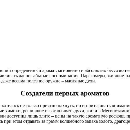
вивший определенный аромат, мгновенно и абсолютно бессознат
анавливать давно забытые воспоминания. Парфюмеры, жившие тыс
и даже весьма полезное оружие – масляные духи.
Создатели первых ароматов
 хотелось не только приятно пахнуть, но и притягивать внимани
ые химики, решившие изготавливать духи, жили в Месопотамии.
были доступны лишь элите – цены на такую ароматную роскошь п
ь при этом отдавать за грамм волшебного запаха золото, драгоц