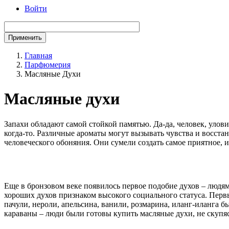
Войти
Главная
Парфюмерия
Строка
Масляные Духи
навигации
Масляные духи
Запахи обладают самой стойкой памятью. Да-да, человек, уло
когда-то. Различные ароматы могут вызывать чувства и восст
человеческого обоняния. Они сумели создать самое приятное, 
Еще в бронзовом веке появилось первое подобие духов – людям
хороших духов признаком высокого социального статуса. Перв
пачули, нероли, апельсина, ванили, розмарина, иланг-иланга 
караваны – люди были готовы купить масляные духи, не скупяс