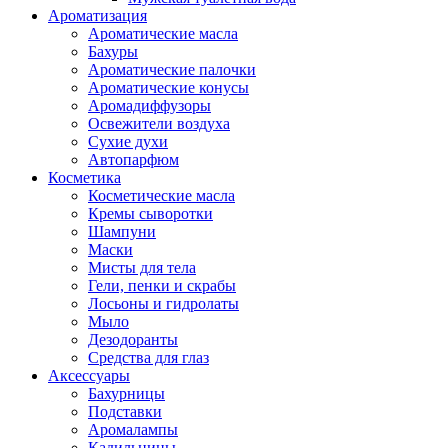
Ароматизация
Ароматические масла
Бахуры
Ароматические палочки
Ароматические конусы
Аромадиффузоры
Освежители воздуха
Сухие духи
Автопарфюм
Косметика
Косметические масла
Кремы сыворотки
Шампуни
Маски
Мисты для тела
Гели, пенки и скрабы
Лосьоны и гидролаты
Мыло
Дезодоранты
Средства для глаз
Аксессуары
Бахурницы
Подставки
Аромалампы
Кадильницы