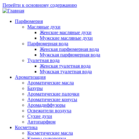
Перейти к основному содержанию
Парфюмерия
Масляные духи
Женские масляные духи
Мужские масляные духи
Парфюмерная вода
Женская парфюмерная вода
Мужская парфюмерная вода
Туалетная вода
Женская туалетная вода
Мужская туалетная вода
Ароматизация
Ароматические масла
Бахуры
Ароматические палочки
Ароматические конусы
Аромадиффузоры
Освежители воздуха
Сухие духи
Автопарфюм
Косметика
Косметические масла
Кремы сыворотки