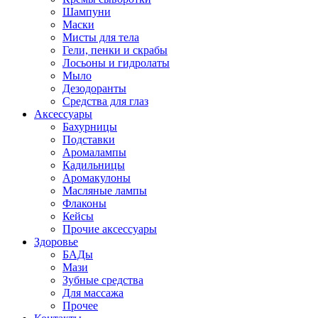
Шампуни
Маски
Мисты для тела
Гели, пенки и скрабы
Лосьоны и гидролаты
Мыло
Дезодоранты
Средства для глаз
Аксессуары
Бахурницы
Подставки
Аромалампы
Кадильницы
Аромакулоны
Масляные лампы
Флаконы
Кейсы
Прочие аксессуары
Здоровье
БАДы
Мази
Зубные средства
Для массажа
Прочее