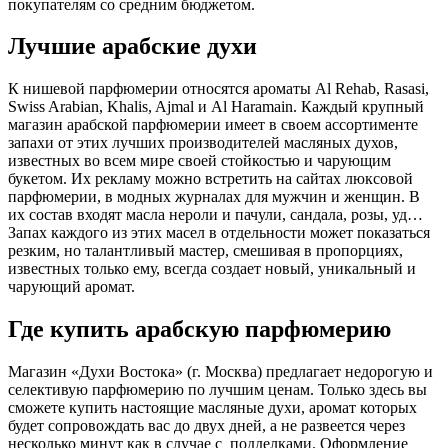
покупателям со средним бюджетом.
Лучшие арабские духи
К нишевой парфюмерии относятся ароматы Al Rehab, Rasasi,
Swiss Arabian, Khalis, Ajmal и Al Haramain. Каждый крупный
магазин арабской парфюмерии имеет в своем ассортименте
запахи от этих лучших производителей масляных духов,
известных во всем мире своей стойкостью и чарующим
букетом. Их рекламу можно встретить на сайтах люксовой
парфюмерии, в модных журналах для мужчин и женщин. В
их состав входят масла нероли и пачули, сандала, розы, уд…
Запах каждого из этих масел в отдельности может показаться
резким, но талантливый мастер, смешивая в пропорциях,
известных только ему, всегда создает новый, уникальный и
чарующий аромат.
Где купить арабскую парфюмерию
Магазин «Духи Востока» (г. Москва) предлагает недорогую и
селективую парфюмерию по лучшим ценам. Только здесь вы
сможете купить настоящие масляные духи, аромат которых
будет сопровождать вас до двух дней, а не развеется через
несколько минут как в случае с подделками. Оформление